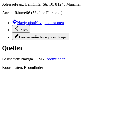
Adresse
Franz-Langinger-Str. 10, 81245 München
Anzahl Räume
66 (53 ohne Flure etc.)
Navigation
Navigation starten
Teilen
Bearbeiten
Änderung vorschlagen
Quellen
Basisdaten:
NavigaTUM
•
Roomfinder
Koordinaten:
Roomfinder