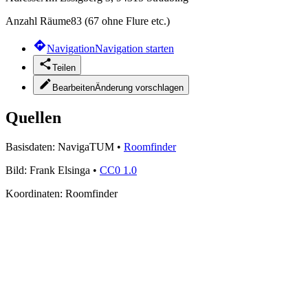
Anzahl Räume
83 (67 ohne Flure etc.)
Navigation
Navigation starten
Teilen
Bearbeiten
Änderung vorschlagen
Quellen
Basisdaten:
NavigaTUM
•
Roomfinder
Bild:
Frank Elsinga
•
CC0 1.0
Koordinaten:
Roomfinder