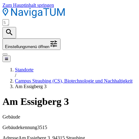
Zum Hauptinhalt springen
Einstellungsmenü öffnen
Standorte
/
Campus Straubing (CS), Biotechnologie und Nachhaltigkeit
Am Essigberg 3
Am Essigberg 3
Gebäude
Gebäudekennung
3515
Adresse
Am Essigberg 3, 94315 Straubing