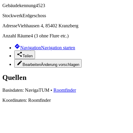
Gebäudekennung
4523
Stockwerk
Erdgeschoss
Adresse
Viehhausen 4, 85402 Kranzberg
Anzahl Räume
4 (3 ohne Flure etc.)
Navigation
Navigation starten
Teilen
Bearbeiten
Änderung vorschlagen
Quellen
Basisdaten:
NavigaTUM
•
Roomfinder
Koordinaten:
Roomfinder