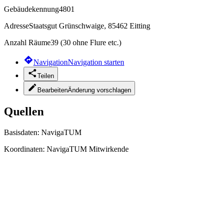
Gebäudekennung
4801
Adresse
Staatsgut Grünschwaige, 85462 Eitting
Anzahl Räume
39 (30 ohne Flure etc.)
Navigation
Navigation starten
Teilen
Bearbeiten
Änderung vorschlagen
Quellen
Basisdaten:
NavigaTUM
Koordinaten:
NavigaTUM Mitwirkende