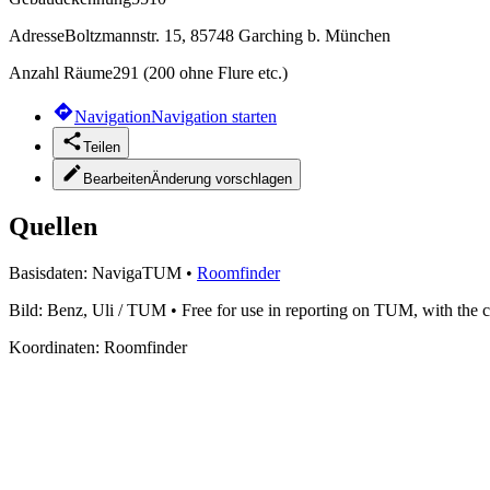
Adresse
Boltzmannstr. 15, 85748 Garching b. München
Anzahl Räume
291 (200 ohne Flure etc.)
Navigation
Navigation starten
Teilen
Bearbeiten
Änderung vorschlagen
Quellen
Basisdaten:
NavigaTUM
•
Roomfinder
Bild:
Benz, Uli / TUM
•
Free for use in reporting on TUM, with the 
Koordinaten:
Roomfinder