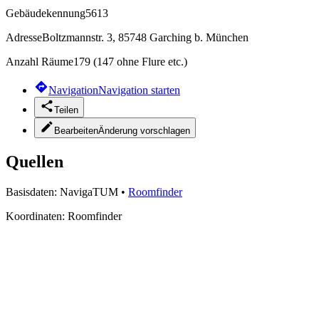
Gebäudekennung
5613
Adresse
Boltzmannstr. 3, 85748 Garching b. München
Anzahl Räume
179 (147 ohne Flure etc.)
Navigation
Navigation starten
Teilen
Bearbeiten
Änderung vorschlagen
Quellen
Basisdaten:
NavigaTUM
•
Roomfinder
Koordinaten:
Roomfinder