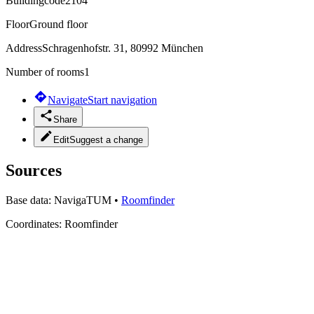
Buildingcode
2104
Floor
Ground floor
Address
Schragenhofstr. 31, 80992 München
Number of rooms
1
Navigate
Start navigation
Share
Edit
Suggest a change
Sources
Base data:
NavigaTUM
•
Roomfinder
Coordinates:
Roomfinder