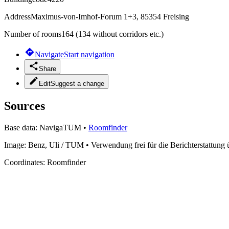
Address
Maximus-von-Imhof-Forum 1+3, 85354 Freising
Number of rooms
164 (134 without corridors etc.)
Navigate
Start navigation
Share
Edit
Suggest a change
Sources
Base data:
NavigaTUM
•
Roomfinder
Image:
Benz, Uli / TUM
•
Verwendung frei für die Berichterstattung
Coordinates:
Roomfinder