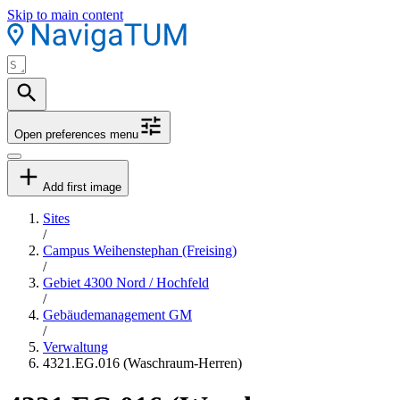
Skip to main content
Open preferences menu
Add first image
Sites
/
Campus Weihenstephan (Freising)
/
Gebiet 4300 Nord / Hochfeld
/
Gebäudemanagement GM
/
Verwaltung
4321.EG.016 (Waschraum-Herren)