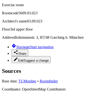
Exercise room
Roomcode
5609.03.023
Architect's name
03.09.023
Floor
3rd upper floor
Address
Boltzmannstr. 3, 85748 Garching b. München
Navigate
Start navigation
Share
Edit
Suggest a change
Sources
Base data:
TUMonline
•
Roomfinder
Coordinates:
OpenStreetMap Contributors