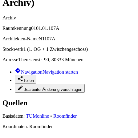
Archiv)
Archiv
Raumkennung
0101.01.107A
Architekten-Name
N1107A
Stockwerk
1 (1. OG + 1 Zwischengeschoss)
Adresse
Theresienstr. 90, 80333 München
Navigation
Navigation starten
Teilen
Bearbeiten
Änderung vorschlagen
Quellen
Basisdaten:
TUMonline
•
Roomfinder
Koordinaten:
Roomfinder