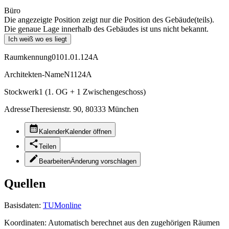
Büro
Die angezeigte Position zeigt nur die Position des Gebäude(teils).
Die genaue Lage innerhalb des Gebäudes ist uns nicht bekannt.
Ich weiß wo es liegt
Raumkennung
0101.01.124A
Architekten-Name
N1124A
Stockwerk
1 (1. OG + 1 Zwischengeschoss)
Adresse
Theresienstr. 90, 80333 München
Kalender
Kalender öffnen
Teilen
Bearbeiten
Änderung vorschlagen
Quellen
Basisdaten:
TUMonline
Koordinaten:
Automatisch berechnet aus den zugehörigen Räumen