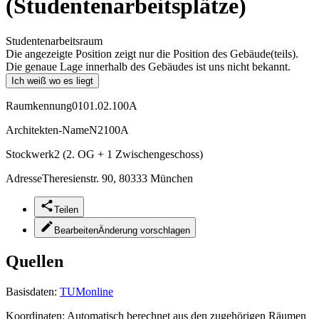
(Studentenarbeitsplätze)
Studentenarbeitsraum
Die angezeigte Position zeigt nur die Position des Gebäude(teils).
Die genaue Lage innerhalb des Gebäudes ist uns nicht bekannt.
Ich weiß wo es liegt
Raumkennung
0101.02.100A
Architekten-Name
N2100A
Stockwerk
2 (2. OG + 1 Zwischengeschoss)
Adresse
Theresienstr. 90, 80333 München
Teilen
Bearbeiten
Änderung vorschlagen
Quellen
Basisdaten:
TUMonline
Koordinaten:
Automatisch berechnet aus den zugehörigen Räumen