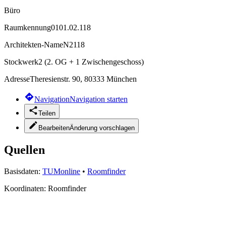
Büro
Raumkennung
0101.02.118
Architekten-Name
N2118
Stockwerk
2 (2. OG + 1 Zwischengeschoss)
Adresse
Theresienstr. 90, 80333 München
Navigation
Navigation starten
Teilen
Bearbeiten
Änderung vorschlagen
Quellen
Basisdaten:
TUMonline
•
Roomfinder
Koordinaten:
Roomfinder