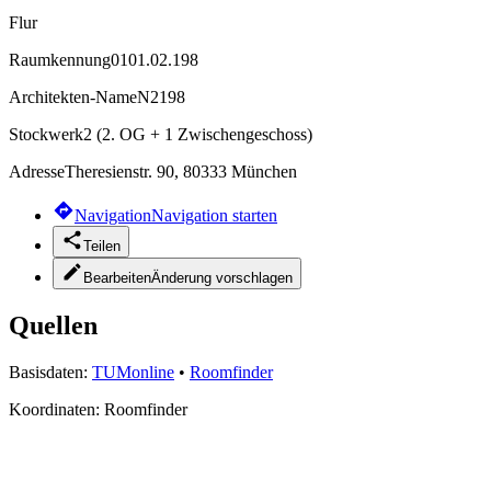
Flur
Raumkennung
0101.02.198
Architekten-Name
N2198
Stockwerk
2 (2. OG + 1 Zwischengeschoss)
Adresse
Theresienstr. 90, 80333 München
Navigation
Navigation starten
Teilen
Bearbeiten
Änderung vorschlagen
Quellen
Basisdaten:
TUMonline
•
Roomfinder
Koordinaten:
Roomfinder