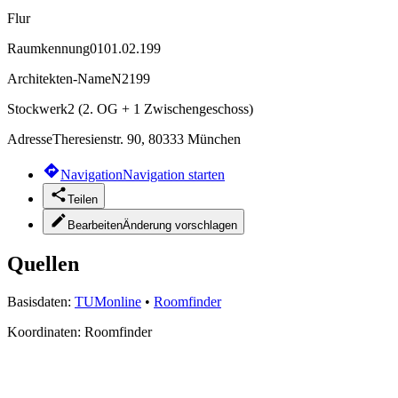
Flur
Raumkennung
0101.02.199
Architekten-Name
N2199
Stockwerk
2 (2. OG + 1 Zwischengeschoss)
Adresse
Theresienstr. 90, 80333 München
Navigation
Navigation starten
Teilen
Bearbeiten
Änderung vorschlagen
Quellen
Basisdaten:
TUMonline
•
Roomfinder
Koordinaten:
Roomfinder