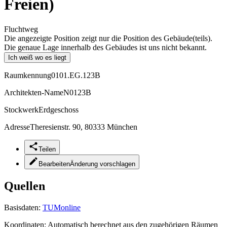
Freien)
Fluchtweg
Die angezeigte Position zeigt nur die Position des Gebäude(teils).
Die genaue Lage innerhalb des Gebäudes ist uns nicht bekannt.
Ich weiß wo es liegt
Raumkennung
0101.EG.123B
Architekten-Name
N0123B
Stockwerk
Erdgeschoss
Adresse
Theresienstr. 90, 80333 München
Teilen
Bearbeiten
Änderung vorschlagen
Quellen
Basisdaten:
TUMonline
Koordinaten:
Automatisch berechnet aus den zugehörigen Räumen