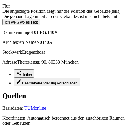
Flur
Die angezeigte Position zeigt nur die Position des Gebäude(teils).
Die genaue Lage innerhalb des Gebäudes ist uns nicht bekannt.
Ich weiß wo es liegt
Raumkennung
0101.EG.140A
Architekten-Name
N0140A
Stockwerk
Erdgeschoss
Adresse
Theresienstr. 90, 80333 München
Teilen
Bearbeiten
Änderung vorschlagen
Quellen
Basisdaten:
TUMonline
Koordinaten:
Automatisch berechnet aus den zugehörigen Räumen
oder Gebäuden