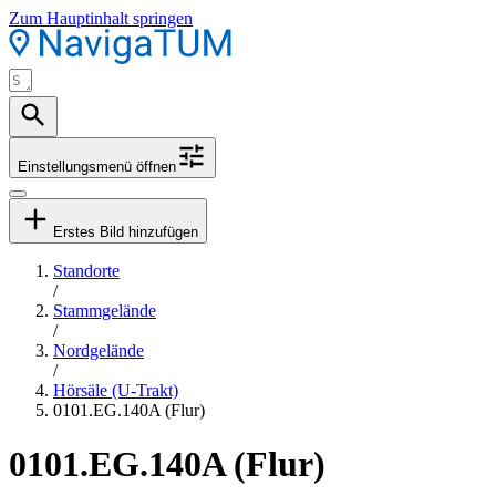
Zum Hauptinhalt springen
Einstellungsmenü öffnen
Erstes Bild hinzufügen
Standorte
/
Stammgelände
/
Nordgelände
/
Hörsäle (U-Trakt)
0101.EG.140A (Flur)
0101.EG.140A (Flur)