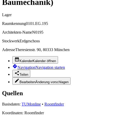
Baumechanik)
Lager
Raumkennung
0101.EG.195
Architekten-Name
N0195
Stockwerk
Erdgeschoss
Adresse
Theresienstr. 90, 80333 München
Kalender
Kalender öffnen
Navigation
Navigation starten
Teilen
Bearbeiten
Änderung vorschlagen
Quellen
Basisdaten:
TUMonline
•
Roomfinder
Koordinaten:
Roomfinder