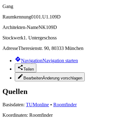
Gang
Raumkennung
0101.U1.109D
Architekten-Name
NK109D
Stockwerk
1. Untergeschoss
Adresse
Theresienstr. 90, 80333 München
Navigation
Navigation starten
Teilen
Bearbeiten
Änderung vorschlagen
Quellen
Basisdaten:
TUMonline
•
Roomfinder
Koordinaten:
Roomfinder