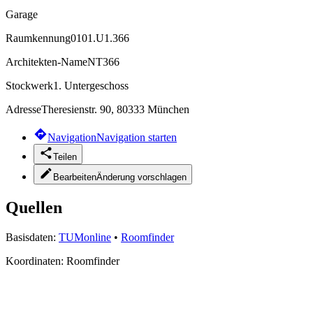
Garage
Raumkennung
0101.U1.366
Architekten-Name
NT366
Stockwerk
1. Untergeschoss
Adresse
Theresienstr. 90, 80333 München
Navigation
Navigation starten
Teilen
Bearbeiten
Änderung vorschlagen
Quellen
Basisdaten:
TUMonline
•
Roomfinder
Koordinaten:
Roomfinder