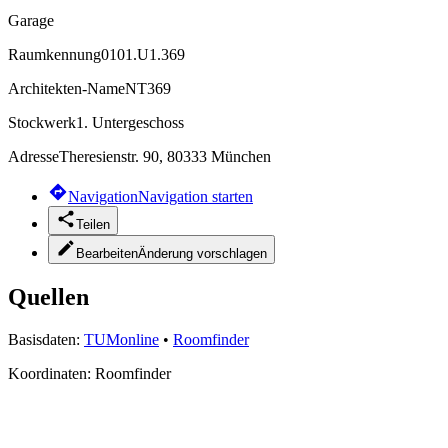
Garage
Raumkennung
0101.U1.369
Architekten-Name
NT369
Stockwerk
1. Untergeschoss
Adresse
Theresienstr. 90, 80333 München
Navigation
Navigation starten
Teilen
Bearbeiten
Änderung vorschlagen
Quellen
Basisdaten:
TUMonline
•
Roomfinder
Koordinaten:
Roomfinder