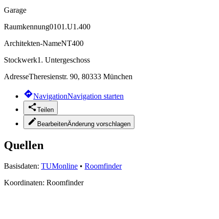
Garage
Raumkennung
0101.U1.400
Architekten-Name
NT400
Stockwerk
1. Untergeschoss
Adresse
Theresienstr. 90, 80333 München
Navigation
Navigation starten
Teilen
Bearbeiten
Änderung vorschlagen
Quellen
Basisdaten:
TUMonline
•
Roomfinder
Koordinaten:
Roomfinder