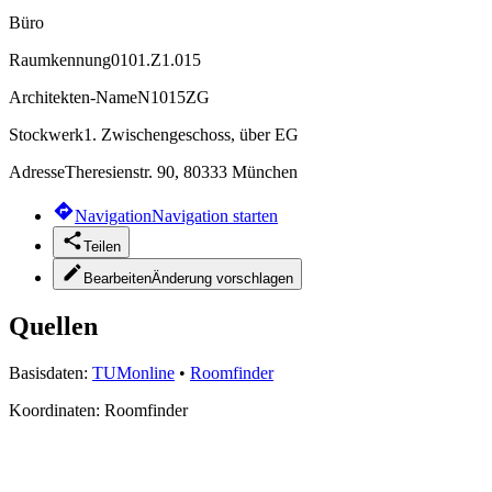
Büro
Raumkennung
0101.Z1.015
Architekten-Name
N1015ZG
Stockwerk
1. Zwischengeschoss, über EG
Adresse
Theresienstr. 90, 80333 München
Navigation
Navigation starten
Teilen
Bearbeiten
Änderung vorschlagen
Quellen
Basisdaten:
TUMonline
•
Roomfinder
Koordinaten:
Roomfinder