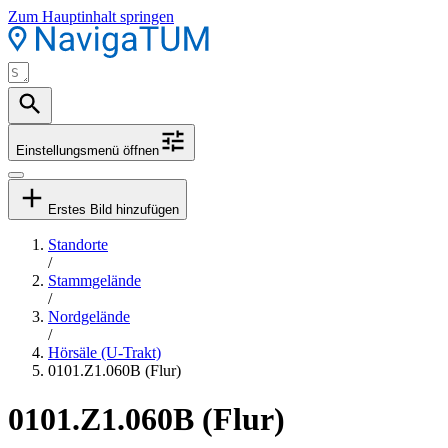
Zum Hauptinhalt springen
Einstellungsmenü öffnen
Erstes Bild hinzufügen
Standorte
/
Stammgelände
/
Nordgelände
/
Hörsäle (U-Trakt)
0101.Z1.060B (Flur)
0101.Z1.060B (Flur)