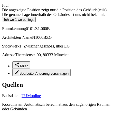
Flur
Die angezeigte Position zeigt nur die Position des Gebäude(teils).
Die genaue Lage innerhalb des Gebäudes ist uns nicht bekannt.
Ich weiß wo es liegt
Raumkennung
0101.Z1.060B
Architekten-Name
N1060BZG
Stockwerk
1. Zwischengeschoss, über EG
Adresse
Theresienstr. 90, 80333 München
Teilen
Bearbeiten
Änderung vorschlagen
Quellen
Basisdaten:
TUMonline
Koordinaten:
Automatisch berechnet aus den zugehörigen Räumen
oder Gebäuden