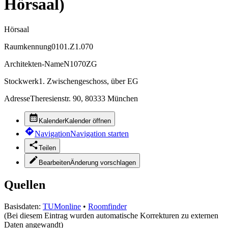
Hörsaal)
Hörsaal
Raumkennung
0101.Z1.070
Architekten-Name
N1070ZG
Stockwerk
1. Zwischengeschoss, über EG
Adresse
Theresienstr. 90, 80333 München
Kalender
Kalender öffnen
Navigation
Navigation starten
Teilen
Bearbeiten
Änderung vorschlagen
Quellen
Basisdaten:
TUMonline
•
Roomfinder
(Bei diesem Eintrag wurden automatische Korrekturen zu externen
Daten angewandt)