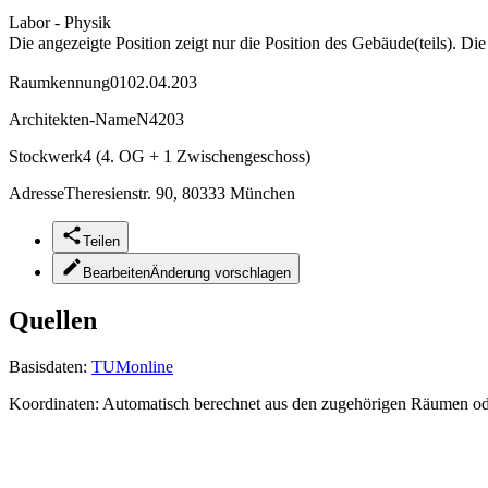
Labor - Physik
Die angezeigte Position zeigt nur die Position des Gebäude(teils). Di
Raumkennung
0102.04.203
Architekten-Name
N4203
Stockwerk
4 (4. OG + 1 Zwischengeschoss)
Adresse
Theresienstr. 90, 80333 München
Teilen
Bearbeiten
Änderung vorschlagen
Quellen
Basisdaten:
TUMonline
Koordinaten:
Automatisch berechnet aus den zugehörigen Räumen o