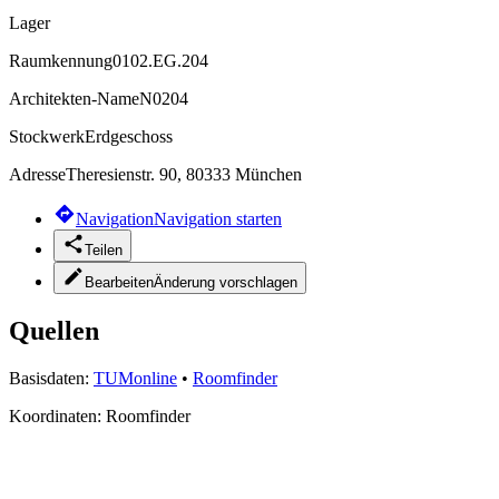
Lager
Raumkennung
0102.EG.204
Architekten-Name
N0204
Stockwerk
Erdgeschoss
Adresse
Theresienstr. 90, 80333 München
Navigation
Navigation starten
Teilen
Bearbeiten
Änderung vorschlagen
Quellen
Basisdaten:
TUMonline
•
Roomfinder
Koordinaten:
Roomfinder