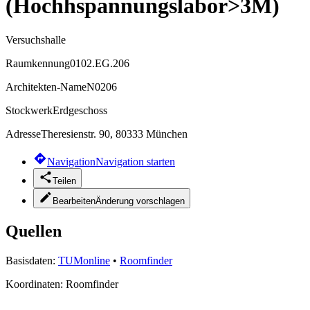
(Hochhspannungslabor>3M)
Versuchshalle
Raumkennung
0102.EG.206
Architekten-Name
N0206
Stockwerk
Erdgeschoss
Adresse
Theresienstr. 90, 80333 München
Navigation
Navigation starten
Teilen
Bearbeiten
Änderung vorschlagen
Quellen
Basisdaten:
TUMonline
•
Roomfinder
Koordinaten:
Roomfinder