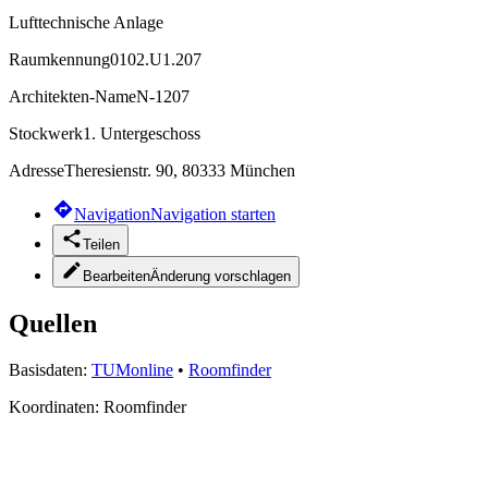
Lufttechnische Anlage
Raumkennung
0102.U1.207
Architekten-Name
N-1207
Stockwerk
1. Untergeschoss
Adresse
Theresienstr. 90, 80333 München
Navigation
Navigation starten
Teilen
Bearbeiten
Änderung vorschlagen
Quellen
Basisdaten:
TUMonline
•
Roomfinder
Koordinaten:
Roomfinder