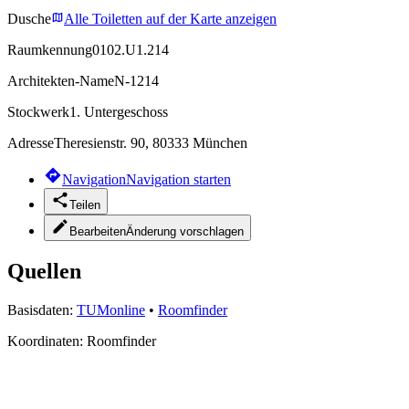
Dusche
Alle Toiletten auf der Karte anzeigen
Raumkennung
0102.U1.214
Architekten-Name
N-1214
Stockwerk
1. Untergeschoss
Adresse
Theresienstr. 90, 80333 München
Navigation
Navigation starten
Teilen
Bearbeiten
Änderung vorschlagen
Quellen
Basisdaten:
TUMonline
•
Roomfinder
Koordinaten:
Roomfinder