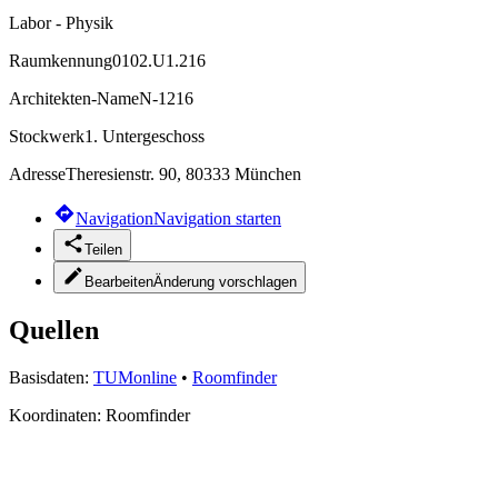
Labor - Physik
Raumkennung
0102.U1.216
Architekten-Name
N-1216
Stockwerk
1. Untergeschoss
Adresse
Theresienstr. 90, 80333 München
Navigation
Navigation starten
Teilen
Bearbeiten
Änderung vorschlagen
Quellen
Basisdaten:
TUMonline
•
Roomfinder
Koordinaten:
Roomfinder