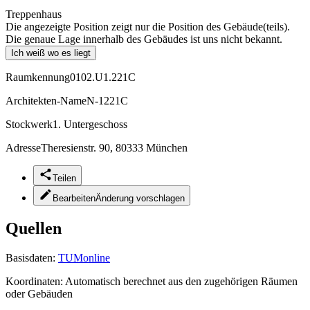
Treppenhaus
Die angezeigte Position zeigt nur die Position des Gebäude(teils).
Die genaue Lage innerhalb des Gebäudes ist uns nicht bekannt.
Ich weiß wo es liegt
Raumkennung
0102.U1.221C
Architekten-Name
N-1221C
Stockwerk
1. Untergeschoss
Adresse
Theresienstr. 90, 80333 München
Teilen
Bearbeiten
Änderung vorschlagen
Quellen
Basisdaten:
TUMonline
Koordinaten:
Automatisch berechnet aus den zugehörigen Räumen
oder Gebäuden