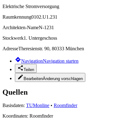
Elektrische Stromversorgung
Raumkennung
0102.U1.231
Architekten-Name
N-1231
Stockwerk
1. Untergeschoss
Adresse
Theresienstr. 90, 80333 München
Navigation
Navigation starten
Teilen
Bearbeiten
Änderung vorschlagen
Quellen
Basisdaten:
TUMonline
•
Roomfinder
Koordinaten:
Roomfinder