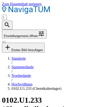
Zum Hauptinhalt springen
Einstellungsmenü öffnen
Erstes Bild hinzufügen
Standorte
/
Stammgelände
/
Nordgelände
/
Hochvolthaus
0102.U1.233 (Chemikalienlager)
0102.U1.233