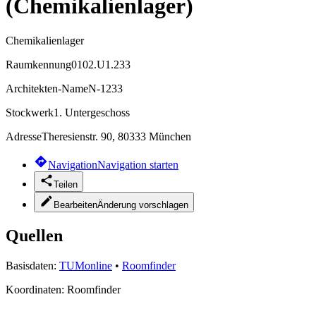
(Chemikalienlager)
Chemikalienlager
Raumkennung
0102.U1.233
Architekten-Name
N-1233
Stockwerk
1. Untergeschoss
Adresse
Theresienstr. 90, 80333 München
Navigation
Navigation starten
Teilen
Bearbeiten
Änderung vorschlagen
Quellen
Basisdaten:
TUMonline
•
Roomfinder
Koordinaten:
Roomfinder