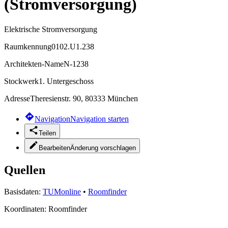
(Stromversorgung)
Elektrische Stromversorgung
Raumkennung
0102.U1.238
Architekten-Name
N-1238
Stockwerk
1. Untergeschoss
Adresse
Theresienstr. 90, 80333 München
Navigation
Navigation starten
Teilen
Bearbeiten
Änderung vorschlagen
Quellen
Basisdaten:
TUMonline
•
Roomfinder
Koordinaten:
Roomfinder