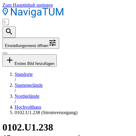
Zum Hauptinhalt springen
Einstellungsmenü öffnen
Erstes Bild hinzufügen
Standorte
/
Stammgelände
/
Nordgelände
/
Hochvolthaus
0102.U1.238 (Stromversorgung)
0102.U1.238