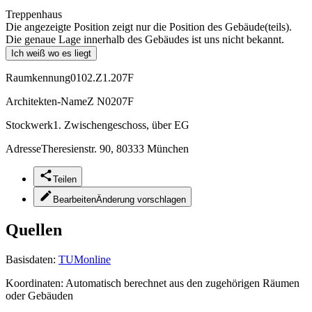
Treppenhaus
Die angezeigte Position zeigt nur die Position des Gebäude(teils).
Die genaue Lage innerhalb des Gebäudes ist uns nicht bekannt.
Ich weiß wo es liegt
Raumkennung
0102.Z1.207F
Architekten-Name
Z N0207F
Stockwerk
1. Zwischengeschoss, über EG
Adresse
Theresienstr. 90, 80333 München
Teilen
Bearbeiten
Änderung vorschlagen
Quellen
Basisdaten:
TUMonline
Koordinaten:
Automatisch berechnet aus den zugehörigen Räumen
oder Gebäuden