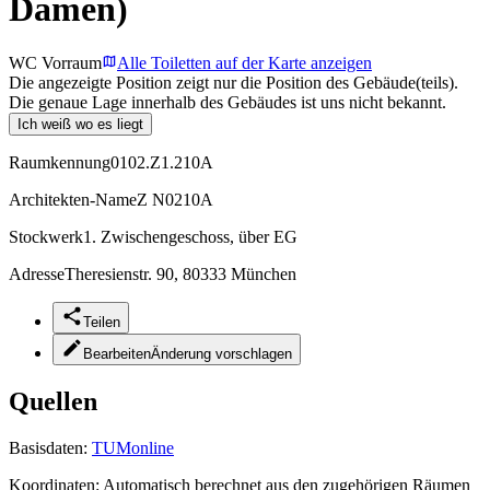
Damen)
WC Vorraum
Alle Toiletten auf der Karte anzeigen
Die angezeigte Position zeigt nur die Position des Gebäude(teils).
Die genaue Lage innerhalb des Gebäudes ist uns nicht bekannt.
Ich weiß wo es liegt
Raumkennung
0102.Z1.210A
Architekten-Name
Z N0210A
Stockwerk
1. Zwischengeschoss, über EG
Adresse
Theresienstr. 90, 80333 München
Teilen
Bearbeiten
Änderung vorschlagen
Quellen
Basisdaten:
TUMonline
Koordinaten:
Automatisch berechnet aus den zugehörigen Räumen