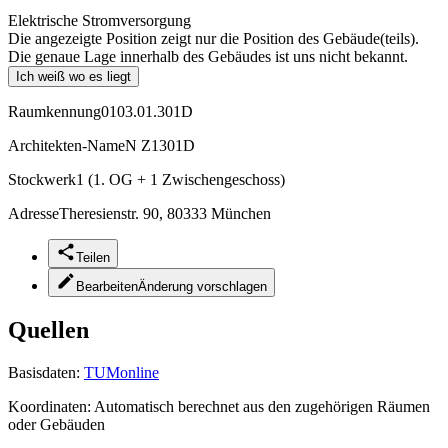
Elektrische Stromversorgung
Die angezeigte Position zeigt nur die Position des Gebäude(teils).
Die genaue Lage innerhalb des Gebäudes ist uns nicht bekannt.
Ich weiß wo es liegt
Raumkennung
0103.01.301D
Architekten-Name
N Z1301D
Stockwerk
1 (1. OG + 1 Zwischengeschoss)
Adresse
Theresienstr. 90, 80333 München
Teilen
Bearbeiten
Änderung vorschlagen
Quellen
Basisdaten:
TUMonline
Koordinaten:
Automatisch berechnet aus den zugehörigen Räumen
oder Gebäuden