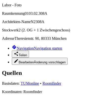
Labor - Foto
Raumkennung
0103.02.308A
Architekten-Name
N2308A
Stockwerk
2 (2. OG + 1 Zwischengeschoss)
Adresse
Theresienstr. 90, 80333 München
Navigation
Navigation starten
Teilen
Bearbeiten
Änderung vorschlagen
Quellen
Basisdaten:
TUMonline
•
Roomfinder
Koordinaten:
Roomfinder