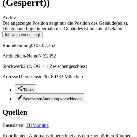
(Gesperrt))
Archiv
Die angezeigte Position zeigt nur die Position des Gebäude(teils).
Die genaue Lage innerhalb des Gebäudes ist uns nicht bekannt.
Ich weiß wo es liegt
Raumkennung
0103.02.352
Architekten-Name
N Z2352
Stockwerk
2 (2. OG + 1 Zwischengeschoss)
Adresse
Theresienstr. 90, 80333 München
Teilen
Bearbeiten
Änderung vorschlagen
Quellen
Basisdaten:
TUMonline
Koordinaten:
Automatisch berechnet aus den zugehörigen Räumen