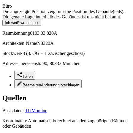
Büro
Die angezeigte Position zeigt nur die Position des Gebäude(teils).
Die genaue Lage innerhalb des Gebäudes ist uns nicht bekannt.
Ich weiß wo es liegt
Raumkennung
0103.03.320A
Architekten-Name
N3320A
Stockwerk
3 (3. OG + 1 Zwischengeschoss)
Adresse
Theresienstr. 90, 80333 München
Teilen
Bearbeiten
Änderung vorschlagen
Quellen
Basisdaten:
TUMonline
Koordinaten:
Automatisch berechnet aus den zugehörigen Räumen
oder Gebäuden