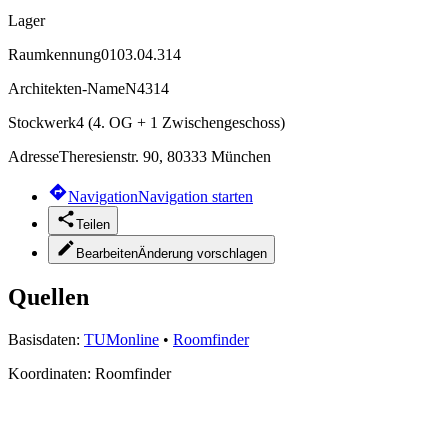
Lager
Raumkennung
0103.04.314
Architekten-Name
N4314
Stockwerk
4 (4. OG + 1 Zwischengeschoss)
Adresse
Theresienstr. 90, 80333 München
Navigation
Navigation starten
Teilen
Bearbeiten
Änderung vorschlagen
Quellen
Basisdaten:
TUMonline
•
Roomfinder
Koordinaten:
Roomfinder