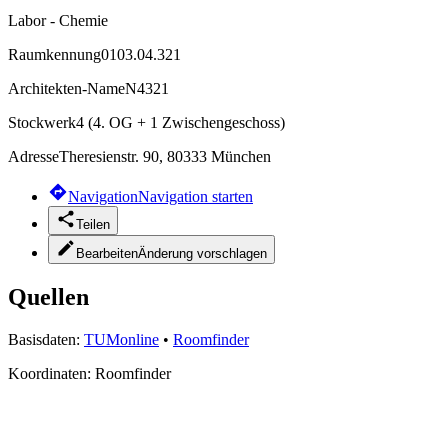
Labor - Chemie
Raumkennung
0103.04.321
Architekten-Name
N4321
Stockwerk
4 (4. OG + 1 Zwischengeschoss)
Adresse
Theresienstr. 90, 80333 München
Navigation
Navigation starten
Teilen
Bearbeiten
Änderung vorschlagen
Quellen
Basisdaten:
TUMonline
•
Roomfinder
Koordinaten:
Roomfinder