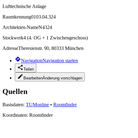
Lufttechnische Anlage
Raumkennung
0103.04.324
Architekten-Name
N4324
Stockwerk
4 (4. OG + 1 Zwischengeschoss)
Adresse
Theresienstr. 90, 80333 München
Navigation
Navigation starten
Teilen
Bearbeiten
Änderung vorschlagen
Quellen
Basisdaten:
TUMonline
•
Roomfinder
Koordinaten:
Roomfinder