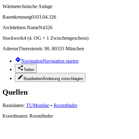
Wärmetechnische Anlage
Raumkennung
0103.04.326
Architekten-Name
N4326
Stockwerk
4 (4. OG + 1 Zwischengeschoss)
Adresse
Theresienstr. 90, 80333 München
Navigation
Navigation starten
Teilen
Bearbeiten
Änderung vorschlagen
Quellen
Basisdaten:
TUMonline
•
Roomfinder
Koordinaten:
Roomfinder