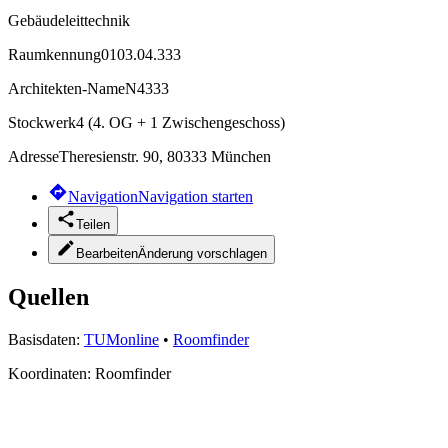
Gebäudeleittechnik
Raumkennung
0103.04.333
Architekten-Name
N4333
Stockwerk
4 (4. OG + 1 Zwischengeschoss)
Adresse
Theresienstr. 90, 80333 München
Navigation
Navigation starten
Teilen
Bearbeiten
Änderung vorschlagen
Quellen
Basisdaten:
TUMonline
•
Roomfinder
Koordinaten:
Roomfinder