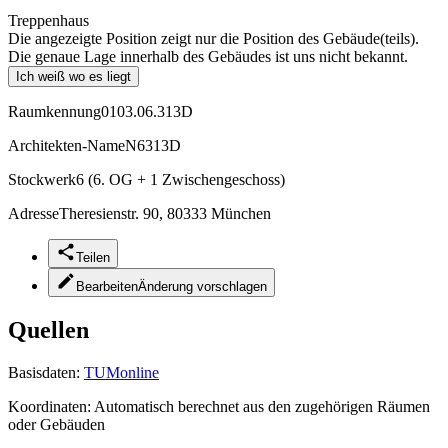
Treppenhaus
Die angezeigte Position zeigt nur die Position des Gebäude(teils).
Die genaue Lage innerhalb des Gebäudes ist uns nicht bekannt.
Ich weiß wo es liegt
Raumkennung
0103.06.313D
Architekten-Name
N6313D
Stockwerk
6 (6. OG + 1 Zwischengeschoss)
Adresse
Theresienstr. 90, 80333 München
Teilen
Bearbeiten
Änderung vorschlagen
Quellen
Basisdaten:
TUMonline
Koordinaten:
Automatisch berechnet aus den zugehörigen Räumen
oder Gebäuden