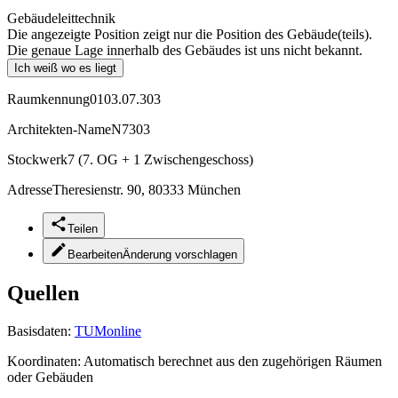
Gebäudeleittechnik
Die angezeigte Position zeigt nur die Position des Gebäude(teils).
Die genaue Lage innerhalb des Gebäudes ist uns nicht bekannt.
Ich weiß wo es liegt
Raumkennung
0103.07.303
Architekten-Name
N7303
Stockwerk
7 (7. OG + 1 Zwischengeschoss)
Adresse
Theresienstr. 90, 80333 München
Teilen
Bearbeiten
Änderung vorschlagen
Quellen
Basisdaten:
TUMonline
Koordinaten:
Automatisch berechnet aus den zugehörigen Räumen
oder Gebäuden