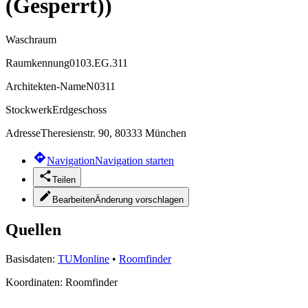
(Gesperrt))
Waschraum
Raumkennung
0103.EG.311
Architekten-Name
N0311
Stockwerk
Erdgeschoss
Adresse
Theresienstr. 90, 80333 München
Navigation
Navigation starten
Teilen
Bearbeiten
Änderung vorschlagen
Quellen
Basisdaten:
TUMonline
•
Roomfinder
Koordinaten:
Roomfinder