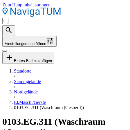
Zum Hauptinhalt springen
Einstellungsmenü öffnen
Erstes Bild hinzufügen
Standorte
/
Stammgelände
/
Nordgelände
/
El.Masch./Geräte
0103.EG.311 (Waschraum (Gesperrt))
0103.EG.311 (Waschraum